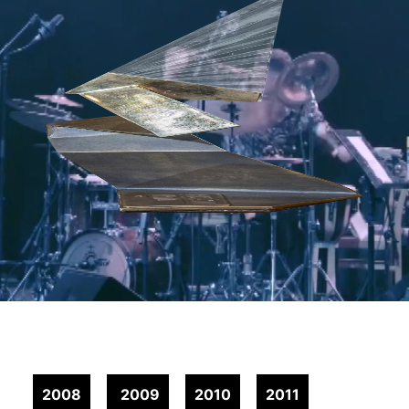
Získali sme cenu Krištálové krídlo
2008
2009
2010
2011