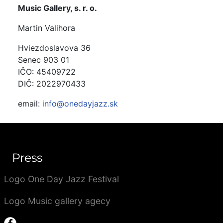
Music Gallery, s. r. o.
Martin Valihora
Hviezdoslavova 36
Senec 903 01
IČO: 45409722
DIČ: 2022970433
email:
info@onedayjazz.sk
Press
Logo One Day Jazz Festival
Logo Music gallery agecy