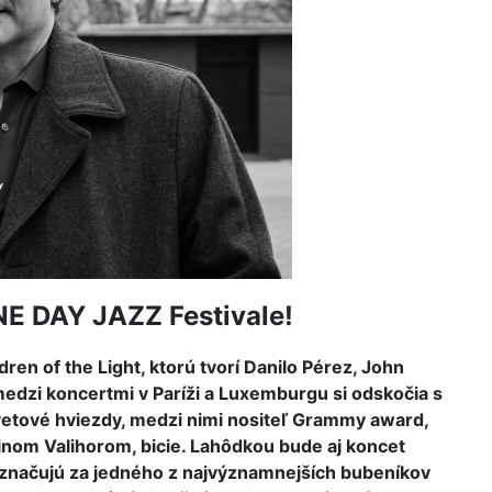
ONE DAY JAZZ Festivale!
en of the Light, ktorú tvorí Danilo Pérez, John
medzi koncertmi v Paríži a Luxemburgu si odskočia s
 svetové hviezdy, medzi nimi nositeľ Grammy award,
inom Valihorom, bicie. Lahôdkou bude aj koncet
značujú za jedného z najvýznamnejších bubeníkov