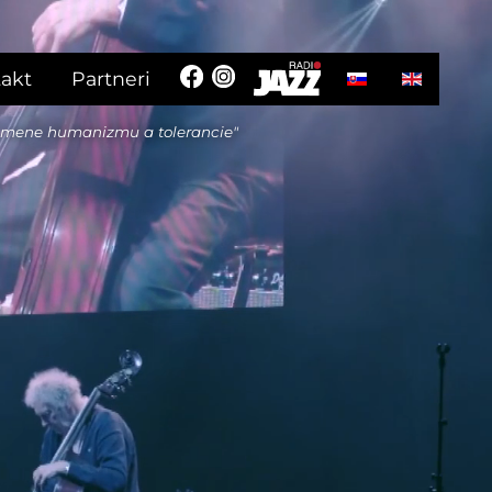
Vyberte váš jazyk
akt
Partneri
 mene humanizmu a tolerancie"