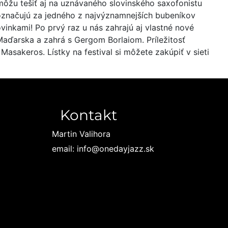
môžu tešiť aj na uznávaného slovinského saxofonistu
označujú za jedného z najvýznamnejších bubeníkov
vinkami! Po prvý raz u nás zahrajú aj vlastné nové
Maďarska a zahrá s Gergom Borlaiom. Príležitosť
asakeros. Lístky na festival si môžete zakúpiť v sieti
Kontakt
Martin Valihora
email: info@onedayjazz.sk