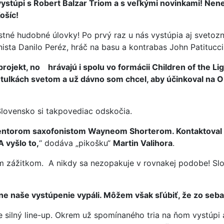
 vystúpi s Robert Balzar Triom a s veľkými novinkami! Nene
Košíc!
né hudobné úlovky! Po prvý raz u nás vystúpia aj svetozná
ista Danilo Peréz, hráč na basu a kontrabas John Patitucci
ý projekt, no hrávajú i spolu vo formácii Children of the L
ulkách svetom a už dávno som chcel, aby účinkoval na O
Slovensko si takpovediac odskočia.
mentorom saxofonistom Wayneom Shorterom. Kontaktoval 
 vyšlo to,
“ dodáva „pikošku“
Martin Valihora
.
m zážitkom. A nikdy sa nezopakuje v rovnakej podobe! Slov
sne naše vystúpenie vypáli. Môžem však sľúbiť, že zo s
silný line-up. Okrem už spomínaného tria na ňom vystúpi 