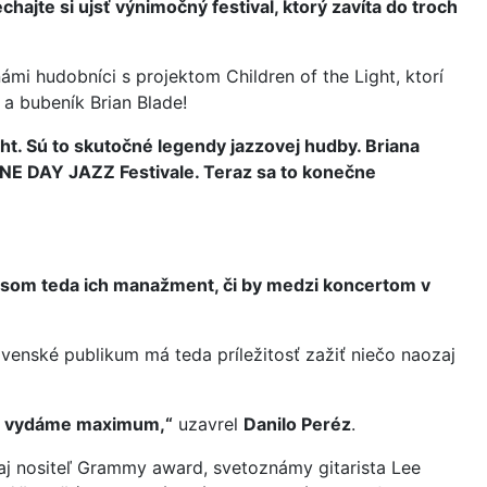
chajte si ujsť výnimočný festival, ktorý zavíta do troch
mi hudobníci s projektom Children of the Light, ktorí
 a bubeník Brian Blade!
ight. Sú to skutočné legendy jazzovej hudby. Briana
NE DAY JAZZ Festivale. Teraz sa to konečne
som teda ich manažment, či by medzi koncertom v
enské publikum má teda príležitosť zažiť niečo naozaj
eba vydáme maximum,“
uzavrel
Danilo Peréz
.
aj nositeľ Grammy award, svetoznámy gitarista Lee