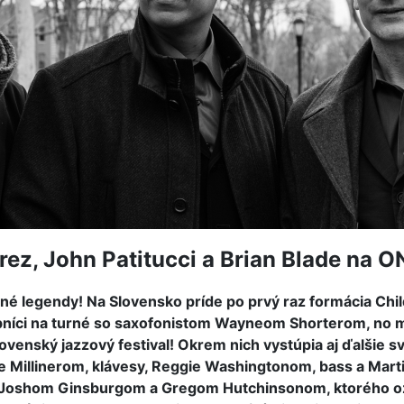
rez, John Patitucci a Brian Blade na 
 legendy! Na Slovensko príde po prvý raz formácia Childr
dobníci na turné so saxofonistom Wayneom Shorterom, no 
lovenský jazzový festival! Okrem nich vystúpia aj ďalšie
se Millinerom, klávesy, Reggie Washingtonom, bass a Mart
 s Joshom Ginsburgom a Gregom Hutchinsonom, ktorého o