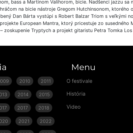
onom, bass a Martinom Valihorom, bicie. Nadšenci jazzu sa 
 hráčom na bicie nástroje Gregom Hutchinsonom, ktorého 
úbený Dan Bárta vystúpi s Robert Balzar Triom s veľkými no
 projekte European Mantra, ktorý pricestuje zo susedného 
– zoskupenie Tryptych a projekt gitaristu Petra Tomka Los M
ia
Menu
O festivale
2009
2010
2011
História
013
2014
2015
Video
017
2017
2018
020
2021
2022