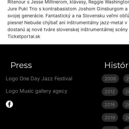
Ritenour s Jesse Millinerom, klávesy, Reggie Washingt
Jure Pukl Trio s kontrabasistom Joshom Ginsburgom a
svojej generácie. Fantastický a na Slovensku veľmi obľ
piesne! Nebude chýbať ani inštrumentálny jazz-metal v
dostanú aj nové tváre slovenskej inštrumentálnej scény 
Ticketportal.sk
Press
Histór
Logo One Day Jazz Festival
2008
Logo Music gallery agecy
2012
2
2016
2
2019
2