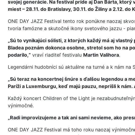
svojej generácie. Na festival príde aj Dan Bárta, ktorý
miest – 28.11. do Bratislavy, 30.11. do Žiliny a 2.12. do 
ONE DAY JAZZ Festival tento rok ponúkne naozaj skvost
tvoria famózne a skutočné ikony svetového jazzu - pian
„Sú to vynikajúci sólisti, z ktorých každý má aj vlastn
Bladea poznám dokonca osobne, stretol som ho na pot
podarilo,“
vraví riaditeľ festivalu
Martin Valihora
.
Legendárni hudobníci sú aktuálne na turné a k nám na 
„Sú teraz na koncertnej šnúre s ďalšou legendou a 
Paríži a Luxemburgu, keď majú pauzu, neprišli k nám. A
Každý koncert Children of the Light je nezabudnuteľný
výnimočné.
„Radi improvizujeme a tak ani sami nevieme, ako pre
ONE DAY JAZZ Festival má toho roku naozaj výnimočne 