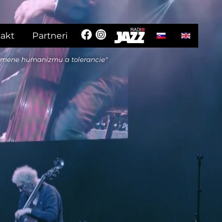
Vyberte váš jazyk
akt
Partneri
 mene humanizmu a tolerancie"