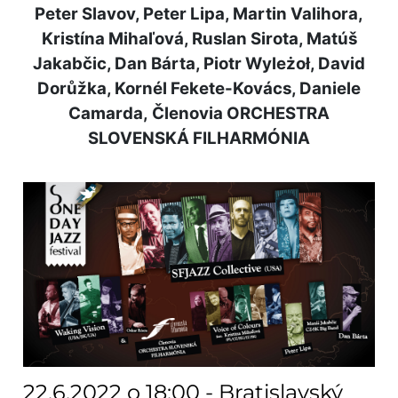
Peter Slavov, Peter Lipa, Martin Valihora,
Kristína Mihaľová, Ruslan Sirota, Matúš
Jakabčic, Dan Bárta, Piotr Wyleżoł, David
Dorůžka, Kornél Fekete-Kovács, Daniele
Camarda,
Členovia ORCHESTRA
SLOVENSKÁ FILHARMÓNIA
22.6.2022 o 18:00 - Bratislavský