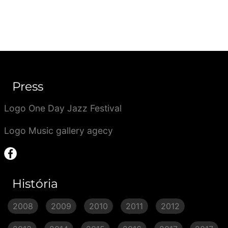
Press
Logo One Day Jazz Festival
Logo Music gallery agecy
História
2008
2009
2010
2011
2012