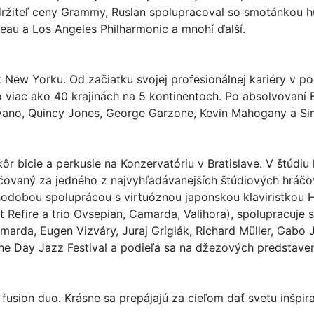
, držiteľ ceny Grammy, Ruslan spolupracoval so smotánkou
rreau a Los Angeles Philharmonic a mnohí ďalší.
z New Yorku. Od začiatku svojej profesionálnej kariéry v 
o viac ako 40 krajinách na 5 kontinentoch. Po absolvovaní
vano, Quincy Jones, George Garzone, Kevin Mahogany a S
kôr bicie a perkusie na Konzervatóriu v Bratislave. V štúdi
ačovaný za jedného z najvyhľadávanejších štúdiových hráč
hodobou spoluprácou s virtuóznou japonskou klaviristkou H
 Refire a trio Ovsepian, Camarda, Valihora), spolupracuj
arda, Eugen Vizváry, Juraj Griglák, Richard Müller, Gabo J
One Day Jazz Festival a podieľa sa na džezových predstave
fusion duo. Krásne sa prepájajú za cieľom dať svetu inšpi