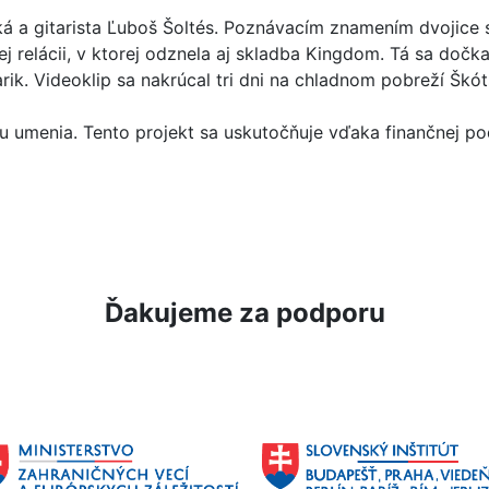
á a gitarista Ľuboš Šoltés. Poznávacím znamením dvojice sú
j relácii, v ktorej odznela aj skladba Kingdom. Tá sa dočka
rik. Videoklip sa nakrúcal tri dni na chladnom pobreží Škót
u umenia. Tento projekt sa uskutočňuje vďaka finančnej p
Ďakujeme za podporu