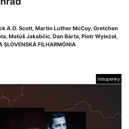
 hrad
ck A.D. Scott, Martin Luther McCoy, Gretchen
ota, Matúš Jakabčic, Dan Bárta, Piotr Wyleżoł,
RA SLOVENSKÁ FILHARMÓNIA
Vstupenky