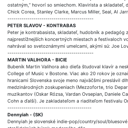
ostatným,“ hovorí so smiechom. Klavirista a skladateľ
Chick Corea, Stanley Clarke, Marcus Miller, Seal, Al Ja
-------------------------------------------
PETER SLAVOV - KONTRABAS
Peter je kontrabasista, skladateľ, hudobník a pedagóg 
najprestížnejších koncertných miestach a festivaloch v
nahrával so svetoznámymi umelcami, akými sú: Joe Lo
-------------------------------------------
MARTIN VALIHORA - BICIE
Bubeník Martin Valihora ako dieťa študoval klavír a nes
College of Music v Bostone. Viac ako 20 rokov je ozn
hranicami Slovenska svoje meno najväčšmi preslávil dl
medzinárodných zoskupeniach (Mezzoforte, trio Depart
muzikantov (Oskar Rózsa, Vardan Ovsepian, Daniele Cam
Cohn a ďalší). Je zakladateľom a riaditeľom festivalu 
------------------------------------------
Dennyiah - (SK)
Dennyiah je slovenské indie-pop/country/soul/bluesové 