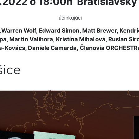
.2022 o 18:00h Bratislavský
účinkujúci
s,Warren Wolf, Edward Simon, Matt Brewer, Kendri
pa, Martin Valihora, Kristína Mihaľová, Ruslan Sir
te-Kovács, Daniele Camarda,
Členovia ORCHEST
šice