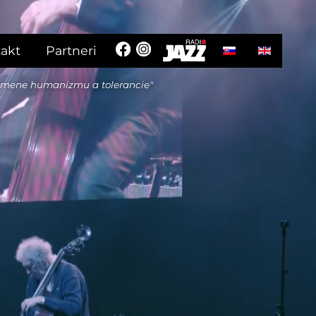
Vyberte váš jazyk
akt
Partneri
 mene humanizmu a tolerancie"