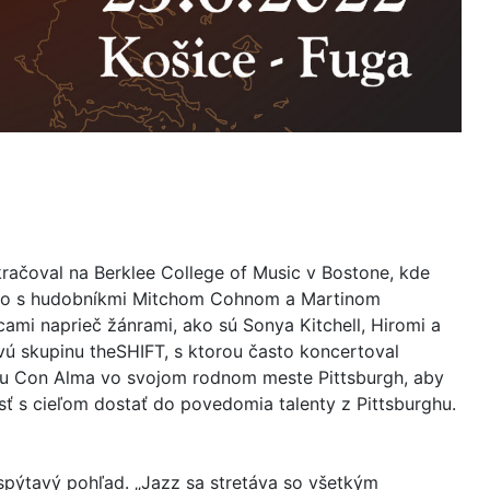
okračoval na Berklee College of Music v Bostone, kde
 Trio s hudobníkmi Mitchom Cohnom a Martinom
ami naprieč žánrami, ako sú Sonya Kitchell, Hiromi a
vú skupinu theSHIFT, s ktorou často koncertoval
uráciu Con Alma vo svojom rodnom meste Pittsburgh, aby
ť s cieľom dostať do povedomia talenty z Pittsburghu.
 spýtavý pohľad. „Jazz sa stretáva so všetkým