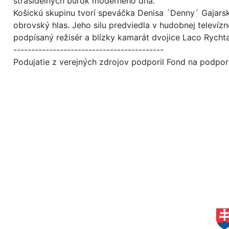
strašidelných búrok moderného dňa.
Košickú skupinu tvorí speváčka Denisa ´Denny´ Gajarsk
obrovský hlas. Jeho silu predviedla v hudobnej televízne
podpísaný režisér a blízky kamarát dvojice Laco Rychta
------------------------------------------
Podujatie z verejných zdrojov podporil Fond na podpor