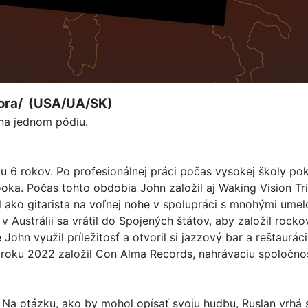
hora/ (USA/UA/SK)
na jednom pódiu.
eku 6 rokov. Po profesionálnej práci počas vysokej školy p
ooka. Počas tohto obdobia John založil aj Waking Vision
ako gitarista na voľnej nohe v spolupráci s mnohými umelc
strálii sa vrátil do Spojených štátov, aby založil rocko
é John využil príležitosť a otvoril si jazzový bar a rešta
 roku 2022 založil Con Alma Records, nahrávaciu spoločnos
. Na otázku, ako by mohol opísať svoju hudbu, Ruslan vrhá