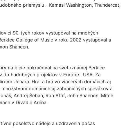
 hudobného priemyslu - Kamasi Washington, Thundercat,
polovici 90-tych rokov vystupoval na mnohých
 Berklee College of Music v roku 2002 vystupoval a
imon Shaheen.
u hry na bicie pokračoval na svetoznámej Berklee
ov do hudobných projektov v Európe i USA. Za
iromi Uehara. Hral a hrá vo viacerých domácich aj
e s množstvom domácich aj zahraničných spevákov a
onáš, Andrej Šeban, Ron Affif, John Shannon, Mitch
niach v Divadle Aréna.
ratívne posolstvo nádeje a uzdravenia počas