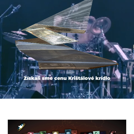
Získali sme cenu Krištálové krídlo