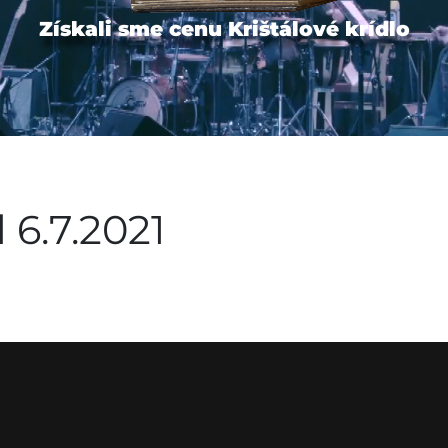
Získali sme cenu Krištálové krídlo
 6.7.2021