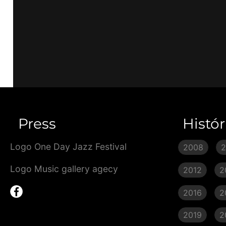
Press
Histór
Logo One Day Jazz Festival
2008
Logo Music gallery agecy
2012
2
2016
2
2019
2