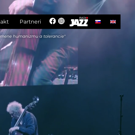
Vyberte váš jazyk
akt
Partneri
 mene humanizmu a tolerancie"