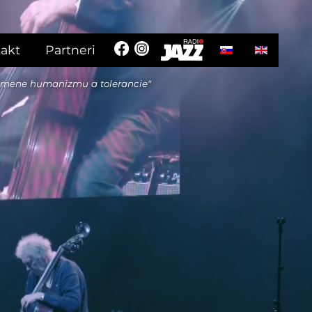
Vyberte váš jazyk
akt
Partneri
 mene humanizmu a tolerancie"