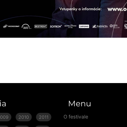
ia
Menu
O festivale
2009
2010
2011