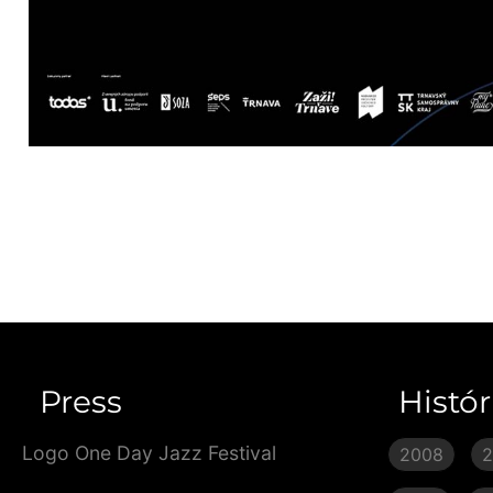
Press
Histór
Logo One Day Jazz Festival
2008