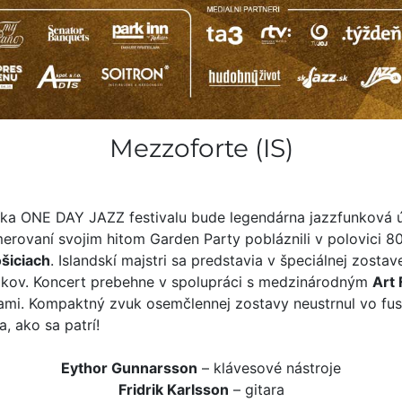
Mezzoforte (IS)
íka ONE DAY JAZZ festivalu bude legendárna jazzfunková
merovaní svojim hitom Garden Party pobláznili v polovici 
ošiciach
. Islandskí majstri sa predstavia v špeciálnej zosta
rokov. Koncert prebehne v spolupráci s medzinárodným
Art 
mi. Kompaktný zvuk osemčlennej zostavy neustrnul vo fusion
, ako sa patrí!
Eythor Gunnarsson
– klávesové nástroje
Fridrik Karlsson
– gitara