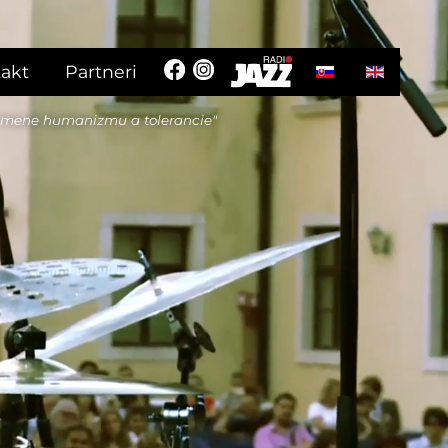
Vyberte váš jazyk
akt
Partneri
 mene humanizmu a tolerancie"