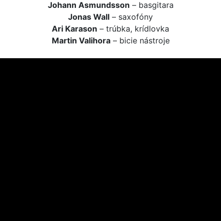
Johann Asmundsson
– basgitara
Jonas Wall
– saxofóny
Ari Karason
– trúbka, krídlovka
Martin Valihora
– bicie nástroje