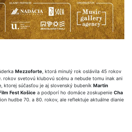
 úderka
Mezzoforte
, ktorá minulý rok oslávila 45 rokov
80. rokov svetovú klubovú scénu a nebude tomu inak ani
ve, ktorej súčasťou je aj slovenský bubeník
Martin
Film Fest Košice
a podporí ho domáce zoskupenie
Cha
 hudbe 70. a 80. rokov, ale reflektuje aktuálne dianie