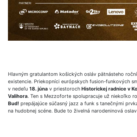
Hlavným gratulantom košických osláv pätnásteho ročn
existencie. Priekopníci európskych fusion-funkových s
v nedeľu
18. júna
v priestoroch
Historickej radnice v K
Valihora
. Ten s Mezzoforte spolupracuje už niekoľko 
Bud!
prepájajúce súčasný jazz a funk s tanečnými prvka
na hudobnej scéne. Bude to živelná narodeninová oslava