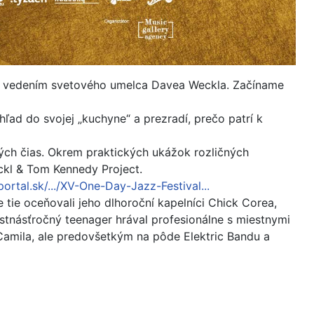
 pod vedením svetového umelca Davea Weckla. Začíname
d do svojej „kuchyne“ a prezradí, prečo patrí k
ých čias. Okrem praktických ukážok rozličných
kl & Tom Kennedy Project.
ortal.sk/.../XV-One-Day-Jazz-Festival...
 tie oceňovali jeho dlhoroční kapelníci Chick Corea,
stnásťročný teenager hrával profesionálne s miestnymi
Camila, ale predovšetkým na pôde Elektric Bandu a