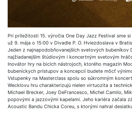
Pri príležitosti 15. výročia One Day Jazz Festival sm
už 9. mája o 15:00 v Divadle P. O. Hviezdoslava v Bratis
Jeden z najnapodobňovanejších svetových bubeníkov Da
najžiadanejším štúdiovým i koncertným svetovým hráč
Inovátor hry na bicích nástrojoch, ktorého magazín Mo
bubeníckych prístupov a koncepcií budete môcť výnim
Vstupenky na Masterclass spolu so súkromným koncerto
Wecklovu hru charakterizujú nielen virtuozita a technic
Michael Brecker, Joey DeFrancesco, Michel Camilo, Mik
popovými a jazzovými kapelami. Jeho kariéra začala zá
Acoustic Bandu Chicka Coreu, s ktorými nahral desiatk