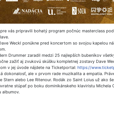
e si pre vás pripravili bohatý program počnúc masterclass
lave.
ve Weckl ponúkne pred koncertom so svojou kapelou náhľa
om.
dern Drummer zaradil medzi 25 najlepších bubeníkov všetk
očne zažiť aj zvukovú skúšku kompletnej zostavy Dave Wec
m v jej úvode nájdete na Ticketportal:
https://www.ticketp
ká dokonalosť, ale v prvom rade muzikalita a empatia. Práve
e Stern alebo Lee Ritenour. Rodák zo Saint Loius už ako še
vratne stúpať po boku dominikánskeho klaviristu Michela 
u albumov.