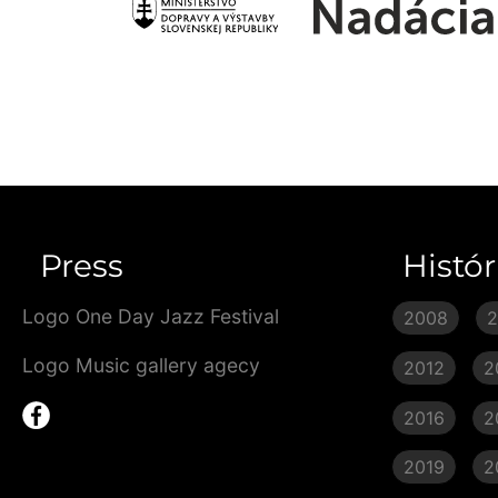
Press
Histór
Logo One Day Jazz Festival
2008
Logo Music gallery agecy
2012
2
2016
2
2019
2