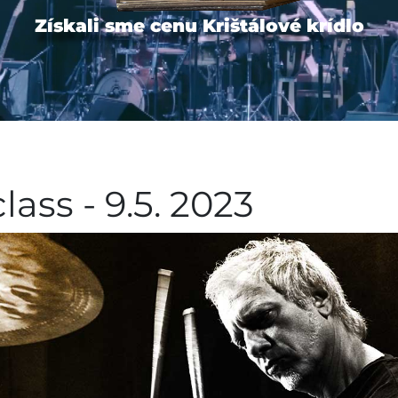
Získali sme cenu Krištálové krídlo
ass - 9.5. 2023