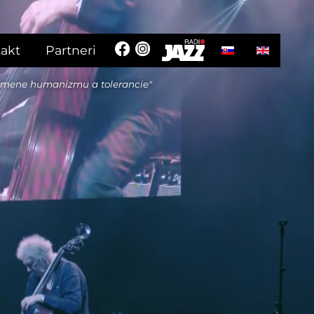
Vyberte váš jazyk
akt
Partneri
 mene humanizmu a tolerancie"