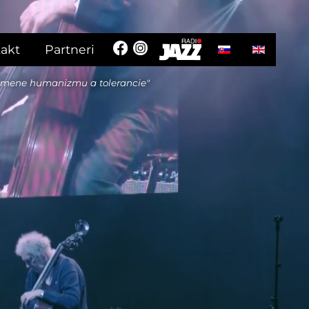
Vyberte váš jazyk
akt
Partneri
 mene humanizmu a tolerancie"