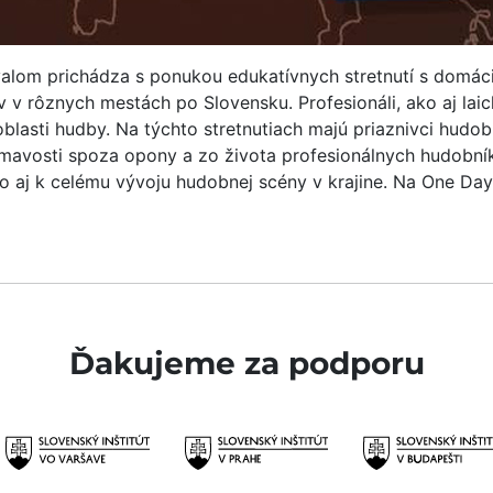
ivalom prichádza s ponukou edukatívnych stretnutí s domác
 rôznych mestách po Slovensku. Profesionáli, ako aj laic
oblasti hudby. Na týchto stretnutiach majú priaznivci hu
ímavosti spoza opony a zo života profesionálnych hudobníko
 aj k celému vývoju hudobnej scény v krajine. Na One Day
Ďakujeme za podporu