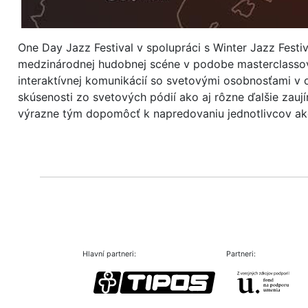
One Day Jazz Festival v spolupráci s Winter Jazz Fest
medzinárodnej hudobnej scéne v podobe masterclassov v
interaktívnej komunikácií so svetovými osobnosťami v 
skúsenosti zo svetových pódií ako aj rôzne ďalšie zauj
výrazne tým dopomôcť k napredovaniu jednotlivcov ako
Hlavní partneri:
Partneri: