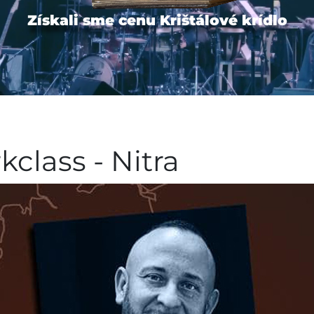
Získali sme cenu Krištálové krídlo
kclass - Nitra