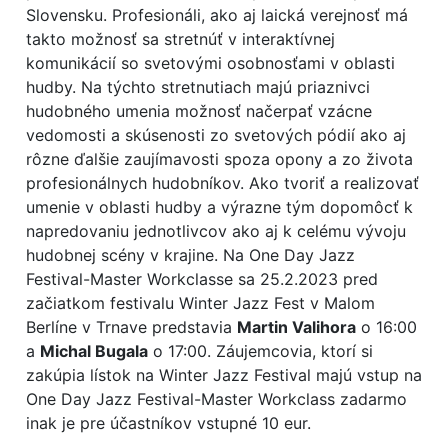
Slovensku. Profesionáli, ako aj laická verejnosť má
takto možnosť sa stretnúť v interaktívnej
komunikácií so svetovými osobnosťami v oblasti
hudby. Na týchto stretnutiach majú priaznivci
hudobného umenia možnosť načerpať vzácne
vedomosti a skúsenosti zo svetových pódií ako aj
rôzne ďalšie zaujímavosti spoza opony a zo života
profesionálnych hudobníkov. Ako tvoriť a realizovať
umenie v oblasti hudby a výrazne tým dopomôcť k
napredovaniu jednotlivcov ako aj k celému vývoju
hudobnej scény v krajine. Na One Day Jazz
Festival-Master Workclasse sa 25.2.2023 pred
začiatkom festivalu Winter Jazz Fest v Malom
Berlíne v Trnave predstavia
Martin Valihora
o 16:00
a
Michal Bugala
o 17:00. Záujemcovia, ktorí si
zakúpia lístok na Winter Jazz Festival majú vstup na
One Day Jazz Festival-Master Workclass zadarmo
inak je pre účastníkov vstupné 10 eur.