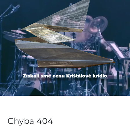
Získali sme cenu Krištálové krídlo
Chyba 404