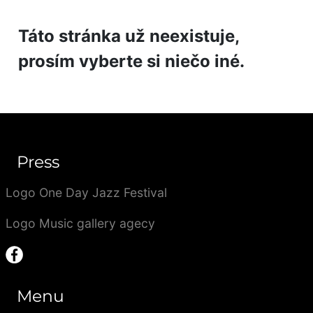
Táto stránka už neexistuje,
prosím vyberte si niečo iné.
Press
Logo One Day Jazz Festival
Logo Music gallery agecy
Menu