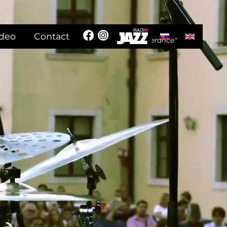
Select your langua
ideo
Contact
"In the name of humanism and tolerance"