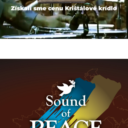
Získali sme cenu Krištálové krídlo