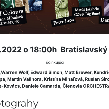
.2022 o 18:00h Bratislavský
účinkujúci
s,Warren Wolf, Edward Simon, Matt Brewer, Kendri
pa, Martin Valihora, Kristína Mihaľová, Ruslan Sir
te-Kovács, Daniele Camarda,
Členovia ORCHEST
otograhy